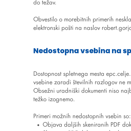
do težav.
Obvestilo o morebitnih primerih neskla
elektronski pošti na naslov
robert.gorj
Nedostopna vsebina na s
Dostopnost spletnega mesta
epc.celje.
vsebine zaradi številnih razlogov ne 
Obsežni uradniški dokumenti niso najbo
težko izognemo.
Primeri možnih nedostopnih vsebin so:
Objava daljših skeniranih PDF do