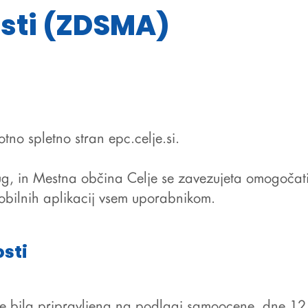
osti (ZDSMA)
otno spletno stran
epc.celje.si
.
ug, in Mestna občina Celje se zavezujeta omogočati
bilnih aplikacij
vsem uporabnikom
.
osti
 je bila pripravljena na podlagi samoocene, dne 12