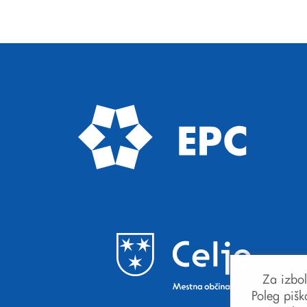
Za izbol
Poleg pišk