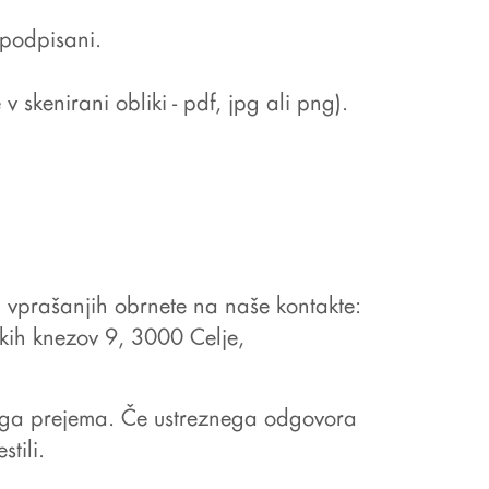
 podpisani.
skenirani obliki - pdf, jpg ali png).
 vprašanjih obrnete na naše kontakte:
skih knezov 9, 3000 Celje,
ega prejema. Če ustreznega odgovora
tili.