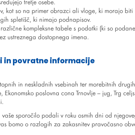
redujejo tretje osebe.
kot so na primer obrazci ali vloge, ki morajo biti
gih spletišč, ki nimajo podnapisov.
azlične kompleksne tabele s podatki (ki so podane v 
 brez ustreznega dostopnega imena.
 in povratne informacije
opnih in neskladnih vsebinah ter morebitnih drugih
, Ekonomsko poslovna cona Trnovlje – jug, Trg celj
i
.
aše sporočilo podali v roku osmih dni od njegov
vas bomo o razlogih za zakasnitev pravočasno obves