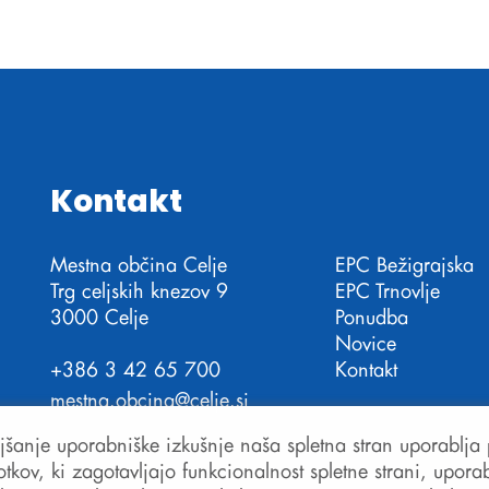
Kontakt
Mestna občina Celje
EPC Bežigrajska
Trg celjskih knezov 9
EPC Trnovlje
3000 Celje
Ponudba
Novice
+386 3 42 65 700
Kontakt
mestna.obcina@celje.si
jšanje uporabniške izkušnje naša spletna stran uporablja 
otkov, ki zagotavljajo funkcionalnost spletne strani, upora