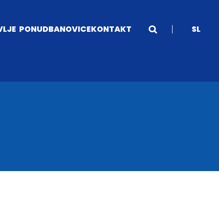
VLJE
PONUDBA
NOVICE
KONTAKT
SL
je EU