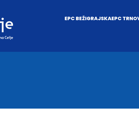
EPC BEŽIGRAJSKA
EPC TRNO
EPC Bežigrajska
EPC Trnovlje
Projekt
Soseska
Soseska
Projekt
Sofinanciranje EU
Sofinanciran