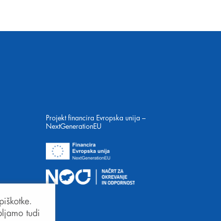
Projekt financira Evropska unija –
NextGenerationEU
piškotke.
bljamo tudi