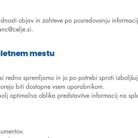
dnosti objav in zahteve po posredovanju informacij 
anc@celje.si
.
pletnem mestu
si
redno spremljamo in jo po potrebi sproti izboljšu
morejo biti dostopne vsem uporabnikom.
lj optimalna oblika predstavitve informacij na sple
kumentov.