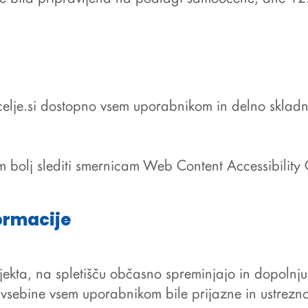
elje.si
dostopno vsem uporabnikom in delno skladno
m bolj slediti smernicam
Web Content Accessibility
ormacije
ekta, na spletišču občasno spreminjajo in dopolnjuj
vsebine vsem uporabnikom bile prijazne in ustrezno